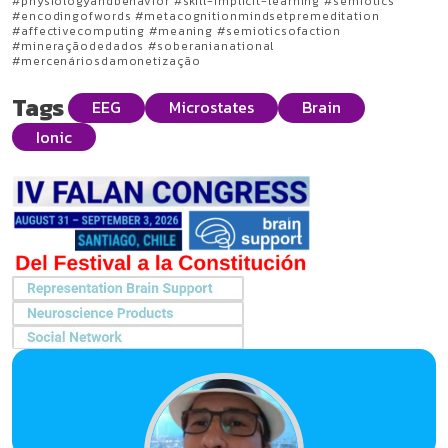
#physiologyandbehavior #skill-implicit-learning #semiotics
#encodingofwords #metacognitionmindsetpremeditation
#affectivecomputing #meaning #semioticsofaction
#mineraçãodedados #soberanianational
#mercenáriosdamonetização
Tags
EEG
Microstates
Brain
Ionic