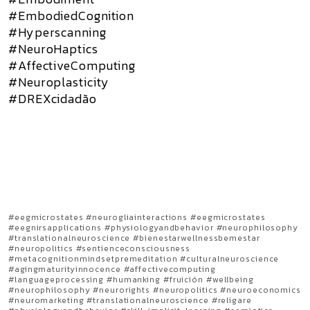
#EmbodiedCognition
#Hyperscanning
#NeuroHaptics
#AffectiveComputing
#Neuroplasticity
#DREXcidadão
#eegmicrostates #neurogliainteractions #eegmicrostates
#eegnirsapplications #physiologyandbehavior #neurophilosophy
#translationalneuroscience #bienestarwellnessbemestar
#neuropolitics #sentienceconsciousness
#metacognitionmindsetpremeditation #culturalneuroscience
#agingmaturityinnocence #affectivecomputing
#languageprocessing #humanking #fruición #wellbeing
#neurophilosophy #neurorights #neuropolitics #neuroeconomics
#neuromarketing #translationalneuroscience #religare