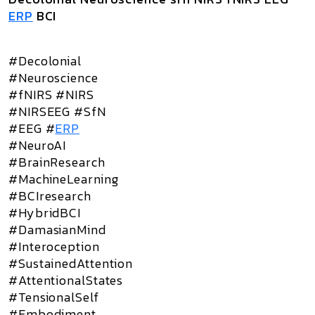
ERP
BCI
#Decolonial
#Neuroscience
#fNIRS #NIRS
#NIRSEEG #SfN
#EEG #
ERP
#NeuroAI
#BrainResearch
#MachineLearning
#BCIresearch
#HybridBCI
#DamasianMind
#Interoception
#SustainedAttention
#AttentionalStates
#TensionalSelf
#Embodiment