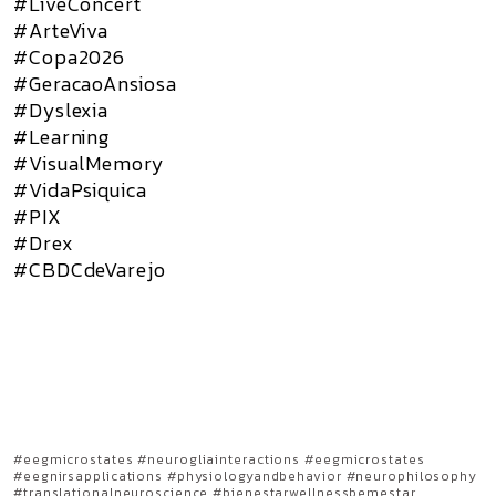
#LiveConcert
#ArteViva
#Copa2026
#GeracaoAnsiosa
#Dyslexia
#Learning
#VisualMemory
#VidaPsiquica
#PIX
#Drex
#CBDCdeVarejo
#eegmicrostates #neurogliainteractions #eegmicrostates
#eegnirsapplications #physiologyandbehavior #neurophilosophy
#translationalneuroscience #bienestarwellnessbemestar