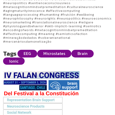
#neuropolitics #sentienceconsciousness
#metacognitionmindsetpremeditation #culturalneuroscience
#agingmaturityinnocence #affectivecomputing
#languageprocessing #humanking #fruición #wellbeing
#neurophilosophy #neurorights #neuropolitics #neuroeconomics
#neuromarketing #translationalneuroscience #religare
#physiologyandbehavior #skill-implicit-learning #semiotics
#encodingofwords #metacognitionmindsetpremeditation
#affectivecomputing #meaning #semioticsofaction
#mineraçãodedados #soberanianational
#mercenáriosdamonetização
Tags
EEG
Microstates
Brain
Ionic