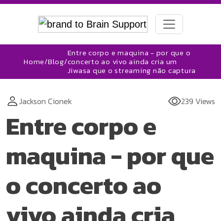
Entre corpo e maquina - por que o
Home
/
Blog
/
concerto ao vivo ainda cria um
Jiwasa que o streaming não captura
Jackson Cionek
239 Views
Entre corpo e
maquina - por que
o concerto ao
vivo ainda cria