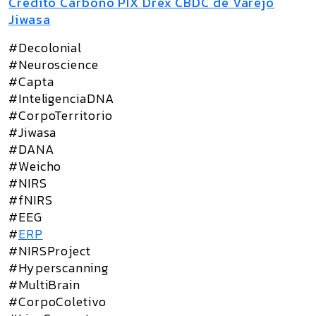
Credito Carbono PIX Drex CBDC de Varejo
Jiwasa
#Decolonial
#Neuroscience
#Capta
#InteligenciaDNA
#CorpoTerritorio
#Jiwasa
#DANA
#Weicho
#NIRS
#fNIRS
#EEG
#
ERP
#NIRSProject
#Hyperscanning
#MultiBrain
#CorpoColetivo