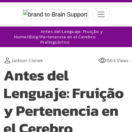
Antes del Lenguaje: Fruição y
Home
/
Blog
/
Pertenencia en el Cerebro
Prelingüístico
Jackson Cionek
1564 Views
Antes del
Lenguaje: Fruição
y Pertenencia en
el Cerebro