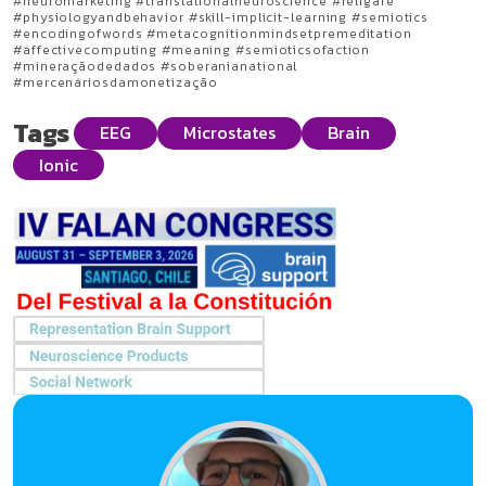
#neuromarketing #translationalneuroscience #religare
#physiologyandbehavior #skill-implicit-learning #semiotics
#encodingofwords #metacognitionmindsetpremeditation
#affectivecomputing #meaning #semioticsofaction
#mineraçãodedados #soberanianational
#mercenáriosdamonetização
Tags
EEG
Microstates
Brain
Ionic