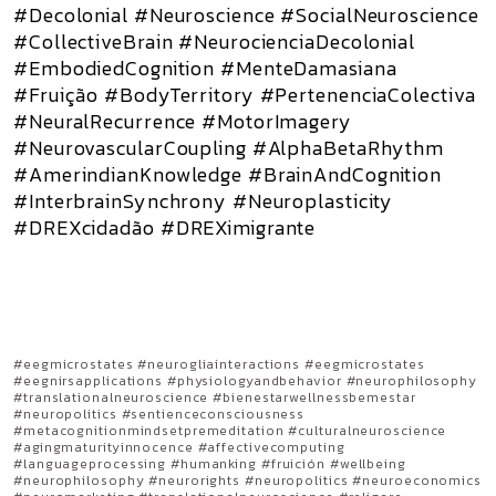
#Decolonial #Neuroscience #SocialNeuroscience
#CollectiveBrain #NeurocienciaDecolonial
#EmbodiedCognition #MenteDamasiana
#Fruição #BodyTerritory #PertenenciaColectiva
#NeuralRecurrence #MotorImagery
#NeurovascularCoupling #AlphaBetaRhythm
#AmerindianKnowledge #BrainAndCognition
#InterbrainSynchrony #Neuroplasticity
#DREXcidadão #DREXimigrante
#eegmicrostates #neurogliainteractions #eegmicrostates
#eegnirsapplications #physiologyandbehavior #neurophilosophy
#translationalneuroscience #bienestarwellnessbemestar
#neuropolitics #sentienceconsciousness
#metacognitionmindsetpremeditation #culturalneuroscience
#agingmaturityinnocence #affectivecomputing
#languageprocessing #humanking #fruición #wellbeing
#neurophilosophy #neurorights #neuropolitics #neuroeconomics