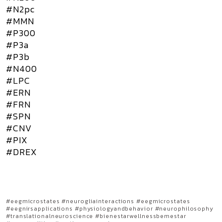
#N2pc
#MMN
#P300
#P3a
#P3b
#N400
#LPC
#ERN
#FRN
#SPN
#CNV
#PIX
#DREX
#eegmicrostates #neurogliainteractions #eegmicrostates
#eegnirsapplications #physiologyandbehavior #neurophilosophy
#translationalneuroscience #bienestarwellnessbemestar