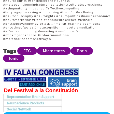
#neuropolitics #sentienceconsciousness
#metacognitionmindsetpremeditation #culturalneuroscience
#agingmaturityinnocence #affectivecomputing
#languageprocessing #humanking #fruición #wellbeing
#neurophilosophy #neurorights #neuropolitics #neuroeconomics
#neuromarketing #translationalneuroscience #religare
#physiologyandbehavior #skill-implicit-learning #semiotics
#encodingofwords #metacognitionmindsetpremeditation
#affectivecomputing #meaning #semioticsofaction
#mineraçãodedados #soberanianational
#mercenáriosdamonetização
Tags
EEG
Microstates
Brain
Ionic