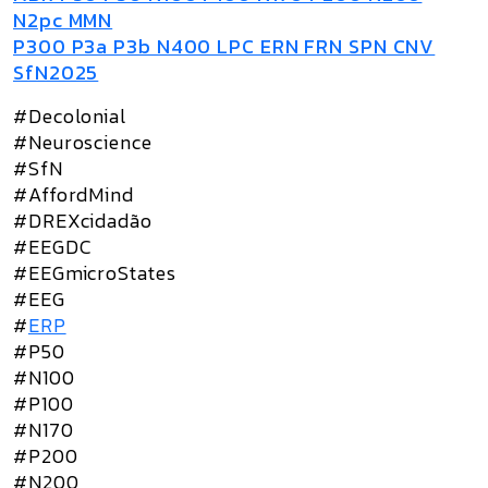
N2pc MMN
P300 P3a P3b N400 LPC ERN FRN SPN CNV
SfN2025
#Decolonial
#Neuroscience
#SfN
#AffordMind
#DREXcidadão
#EEGDC
#EEGmicroStates
#EEG
#
ERP
#P50
#N100
#P100
#N170
#P200
#N200