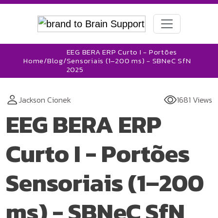
EEG BERA ERP Curto I - Portões
Home
/
Blog
/
Sensoriais (1–200 ms) - SBNeC SfN
2025
Jackson Cionek
1681 Views
EEG BERA ERP
Curto I - Portões
Sensoriais (1–200
ms) - SBNeC SfN