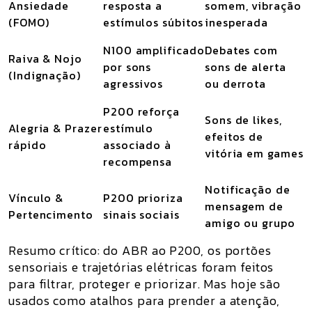
Ansiedade
resposta a
somem, vibração
(FOMO)
estímulos súbitos
inesperada
N100 amplificado
Debates com
Raiva & Nojo
por sons
sons de alerta
(Indignação)
agressivos
ou derrota
P200 reforça
Sons de likes,
Alegria & Prazer
estímulo
efeitos de
rápido
associado à
vitória em games
recompensa
Notificação de
Vínculo &
P200 prioriza
mensagem de
Pertencimento
sinais sociais
amigo ou grupo
Resumo crítico:
do ABR ao P200, os
portões
sensoriais e trajetórias elétricas
foram feitos
para filtrar, proteger e priorizar. Mas hoje são
usados como
atalhos para prender a atenção
,