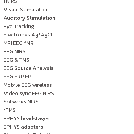
fNIRS
Visual Stimulation
Auditory Stimulation
Eye Tracking
Electrodes Ag/AgCl
MRI EEG fMRI
EEG NIRS
EEG & TMS
EEG Source Analysis
EEG ERP EP
Mobile EEG wireless
Video sync EEG NIRS
Sotwares NIRS
rTMS
EPHYS headstages
EPHYS adapters