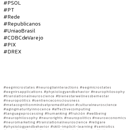
#PSOL
#PT
#Rede
#Republicanos
#UniaoBrasil
#CDBCdeVarejo
#PIX
#DREX
#eegmicrostates #neurogliainteractions #eegmicrostates
#eegnirsapplications #physiologyandbehavior #neurophilosophy
#translationalneuroscience #bienestarwellnessbemestar
#neuropolitics #sentienceconsciousness
#metacognitionmindsetpremeditation #culturalneuroscience
#agingmaturityinnocence #affectivecomputing
#languageprocessing #humanking #fruición #wellbeing
#neurophilosophy #neurorights #neuropolitics #neuroeconomics
#neuromarketing #translationalneuroscience #religare
#physiologyandbehavior #skill-implicit-learning #semiotics