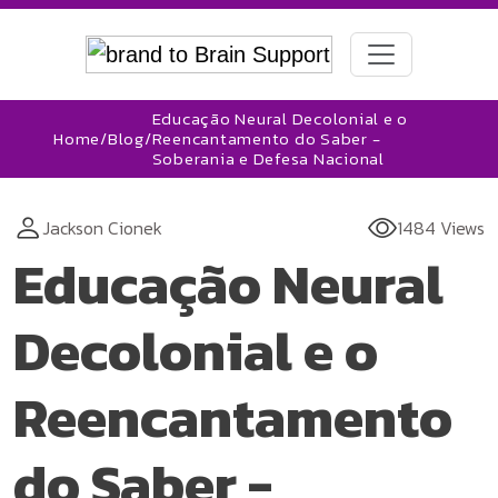
Educação Neural Decolonial e o
Home
/
Blog
/
Reencantamento do Saber -
Soberania e Defesa Nacional
Jackson Cionek
1484 Views
Educação Neural
Decolonial e o
Reencantamento
do Saber -