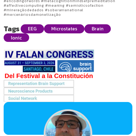
#encodingofwords #metacognitionmindsetpremeditation
#affectivecomputing #meaning #semioticsofaction
#mineraçãodedados #soberanianational
#mercenáriosdamonetização
Tags
EEG
Microstates
Brain
Ionic