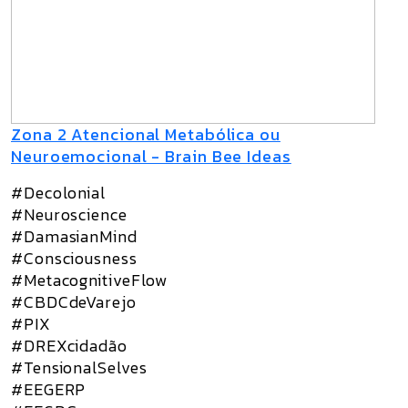
Zona 2 Atencional Metabólica ou
Neuroemocional - Brain Bee Ideas
#Decolonial
#Neuroscience
#DamasianMind
#Consciousness
#MetacognitiveFlow
#CBDCdeVarejo
#PIX
#DREXcidadão
#TensionalSelves
#EEGERP