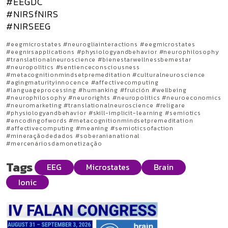
#EEGDC
#NIRSfNIRS
#NIRSEEG
#eegmicrostates #neurogliainteractions #eegmicrostates
#eegnirsapplications #physiologyandbehavior #neurophilosophy
#translationalneuroscience #bienestarwellnessbemestar
#neuropolitics #sentienceconsciousness
#metacognitionmindsetpremeditation #culturalneuroscience
#agingmaturityinnocence #affectivecomputing
#languageprocessing #humanking #fruición #wellbeing
#neurophilosophy #neurorights #neuropolitics #neuroeconomics
#neuromarketing #translationalneuroscience #religare
#physiologyandbehavior #skill-implicit-learning #semiotics
#encodingofwords #metacognitionmindsetpremeditation
#affectivecomputing #meaning #semioticsofaction
#mineraçãodedados #soberanianational
#mercenáriosdamonetização
Tags
EEG
Microstates
Brain
Ionic