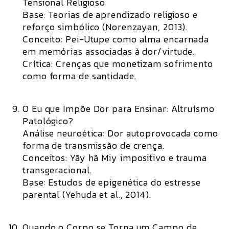
Tensional Religioso
Base:
Teorias de aprendizado religioso e
reforço simbólico (Norenzayan, 2013).
Conceito:
Pei-Utupe como alma encarnada
em memórias associadas à dor/virtude.
Crítica:
Crenças que monetizam sofrimento
como forma de santidade.
O Eu que Impõe Dor para Ensinar: Altruísmo
Patológico?
Análise neuroética:
Dor autoprovocada como
forma de transmissão de crença.
Conceitos:
Yãy hã Miy impositivo e trauma
transgeracional.
Base:
Estudos de epigenética do estresse
parental (Yehuda et al., 2014).
Quando o Corpo se Torna um Campo de